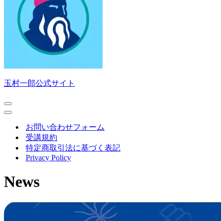
玉村一郎公式サイト
ナ
ビ
ナ
ゲ
ビ
お問い合わせフォーム
ー
ゲ
受講規約
シ
ー
特定商取引法に基づく表記
ョ
シ
Privacy Policy
ン
ョ
メ
ン
News
ニ
メ
ュ
ニ
ー
ュ
ー