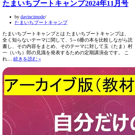
たまいちブートキャンプ2024年11月号
by
davincimode
たまいちブートキャンプ
たまいちブートキャンプとは たまいちブートキャンプは、
全く知らないテーマに関して、5～6冊の本を比較しながら読
書し、その内容をまとめ、そのテーマに対して玉（たま）村
一（いち）郎の見識を発表するための定期講演会です。 こ
た
れ…
続きを読む »
ま
い
ち
ブ
ー
ト
キ
ャ
ン
プ
2024
年